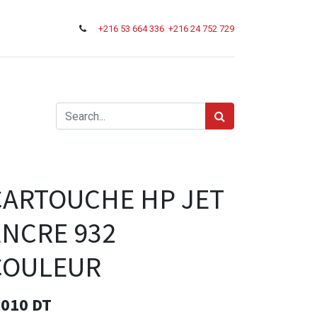
+216
53 664 336
+216 24 752 729
CARTOUCHE HP JET
ENCRE 932
COULEUR
,010
DT