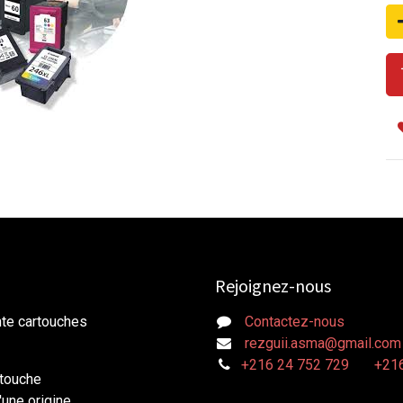
Rejoignez-nous
nte cartouches
Contactez-nous
rezguii.asma@gmail.com
+216 24 752 729
+216
rtouche
une origine