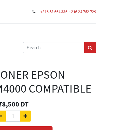
+216
53 664 336
+216 24 752 729
TONER EPSON
M4000 COMPATIBLE
78,500
DT