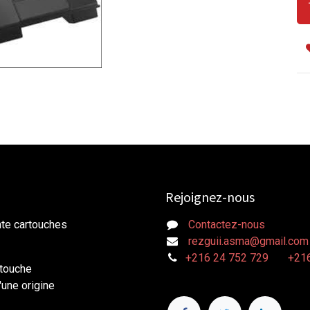
Rejoignez-nous
nte cartouches
Contactez-nous
rezguii.asma@gmail.com
+216 24 752 729
+216
rtouche
une origine