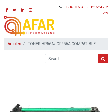
+216
53 664 336
+216 24 752
729
Articles
TONER HP56A/ CF256A COMPATIBLE